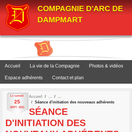
Panneau de gestion des cookies
COMPAGNIE D'ARC DE
DAMPMART
Accueil
La vie de la Compagnie
Photos & vidéos
Espace adhérents
Contact et plan
Le
samedi
Accueil
25
Séance d'initiation des nouveaux adhérents
SEPT.
2021
SÉANCE
D'INITIATION DES