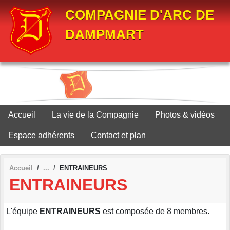
Panneau de gestion des cookies
COMPAGNIE D'ARC DE
DAMPMART
Accueil
La vie de la Compagnie
Photos & vidéos
Espace adhérents
Contact et plan
Accueil
ENTRAINEURS
ENTRAINEURS
L'équipe
ENTRAINEURS
est composée de 8 membres.