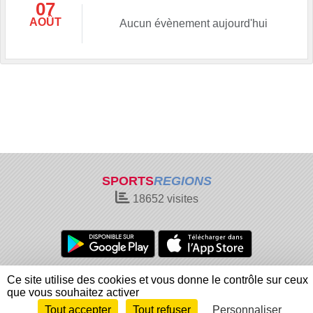
07
AOÛT
Aucun évènement aujourd'hui
SPORTS
REGIONS
18652
visites
Charte cookies
Gestion des cookies
Ce site utilise des cookies et vous donne le contrôle sur ceux
Informations légales
Signaler un contenu inapproprié
que vous souhaitez activer
Tout accepter
Tout refuser
Personnaliser
Envie de participer ?
Connexion