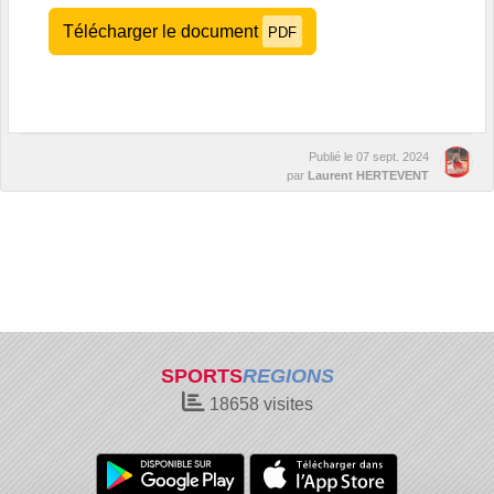
Télécharger le document
PDF
Publié le
07 sept. 2024
par
Laurent HERTEVENT
SPORTS
REGIONS
18658
visites