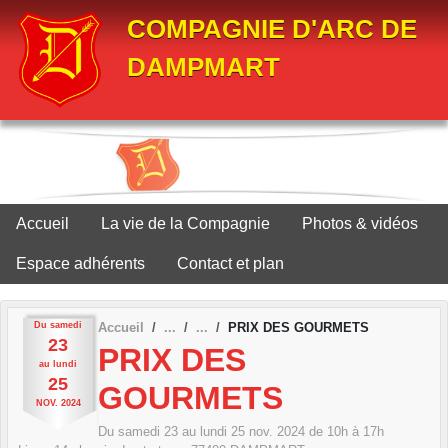
Panneau de gestion des cookies
COMPAGNIE D'ARC DE
DAMPMART
Accueil
La vie de la Compagnie
Photos & vidéos
Espace adhérents
Contact et plan
Du
samedi
Accueil
PRIX DES GOURMETS
23
PRIX DES
au
lundi
25
GOURMETS
NOV.
2024
Du
samedi
23
au
lundi
25
nov.
2024
de 10h à 17h