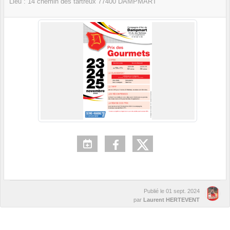
Lieu :
14 chemin des tartreux
77400
DAMPMART
Publié le
01 sept. 2024
par
Laurent HERTEVENT